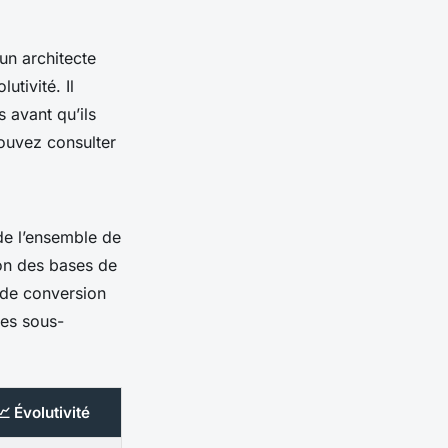
un architecte
tivité. Il
s avant qu’ils
pouvez consulter
de l’ensemble de
ion des bases de
 de conversion
res sous-
📈 Évolutivité