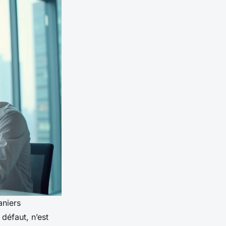
aniers
éfaut, n’est