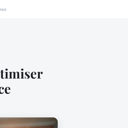
nes
timiser
ce