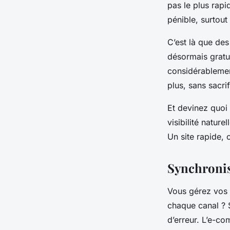
pas le plus rapi
pénible, surtout
C’est là que de
désormais gratui
considérablemen
plus, sans sacrif
Et devinez quoi
visibilité nature
Un site rapide, c
Synchronis
Vous gérez vos s
chaque canal ? S
d’erreur. L’e-co