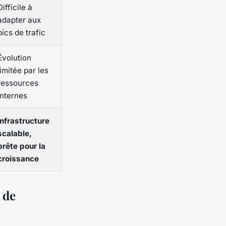
Difficile à
adapter aux
pics de trafic
Évolution
limitée par les
ressources
internes
Infrastructure
scalable,
prête pour la
croissance
 de