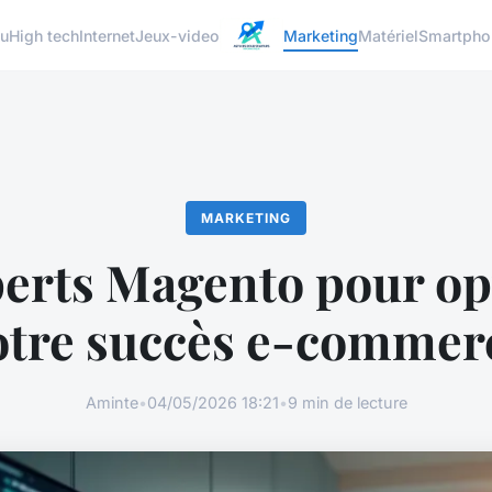
u
High tech
Internet
Jeux-video
Marketing
Matériel
Smartpho
MARKETING
perts Magento pour op
otre succès e-commer
Aminte
•
04/05/2026 18:21
•
9 min de lecture