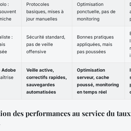
lo :
Protocoles
Optimisation
souvent
basiques, mises à
ponctuelle, pas de
 niche
jour manuelles
monitoring
iste :
Sécurité standard,
Bonnes pratiques
ais
pas de veille
appliquées, mais
isée
offensive
pas poussées
ié Adobe
Veille active,
Optimisation
aîtrise
correctifs rapides,
serveur, cache
sauvegardes
poussé, monitoring
automatisées
en temps réel
tion des performances au service du taux
n