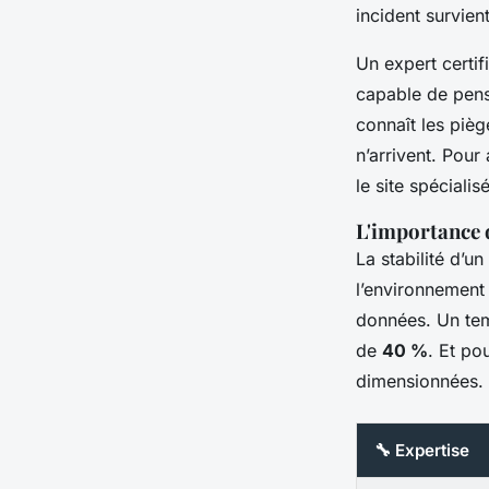
incident survie
Un expert certif
capable de pense
connaît les pièg
n’arrivent. Pour
le site spécialis
L'importance 
La stabilité d’
l’environnement
données. Un tem
de
40 %
. Et po
dimensionnées.
🔧 Expertise