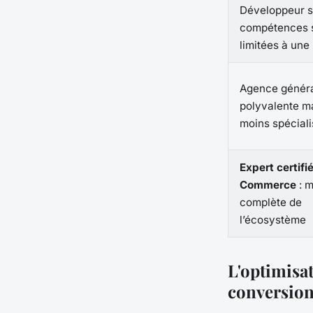
Développeur so
compétences 
limitées à une
Agence général
polyvalente m
moins spécial
Expert certif
Commerce
: m
complète de
l’écosystème
L'optimisa
conversio