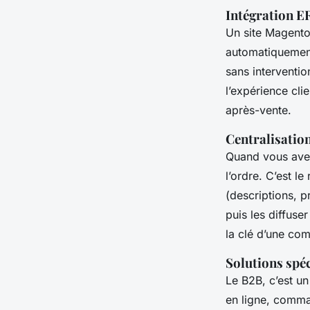
Intégration E
Un site Magento 
automatiquement,
sans interventi
l’expérience cli
après-vente.
Centralisation
Quand vous avez 
l’ordre. C’est le
(descriptions, p
puis les diffuse
la clé d’une com
Solutions spé
Le B2B, c’est un
en ligne, comma