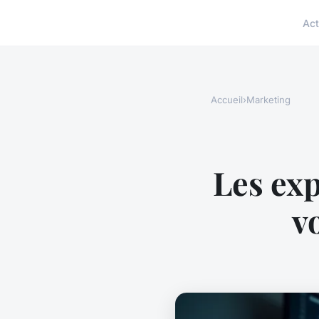
Act
Accueil
›
Marketing
Les ex
v