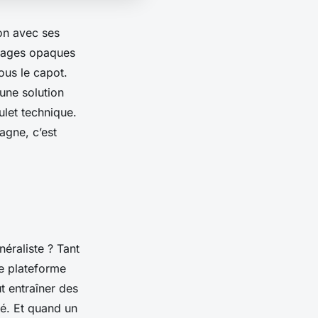
on avec ses
ouages opaques
ous le capot.
une solution
ulet technique.
agne, c’est
éraliste ? Tant
e plateforme
t entraîner des
té. Et quand un