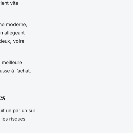
ient vite
me moderne,
en allégeant
deux, voire
 meilleure
ousse à l’achat.
es
it un par un sur
 les risques