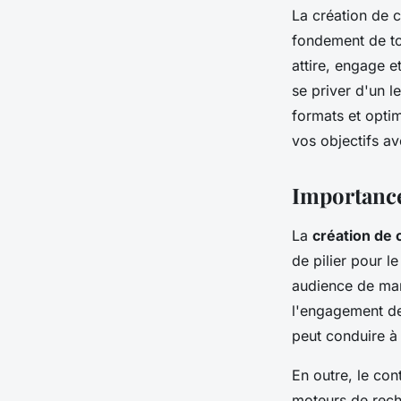
La création de c
fondement de tou
attire, engage e
se priver d'un 
formats et optim
vos objectifs a
Importance 
La
création de
de pilier pour l
audience de man
l'engagement des
peut conduire à 
En outre, le con
moteurs de reche