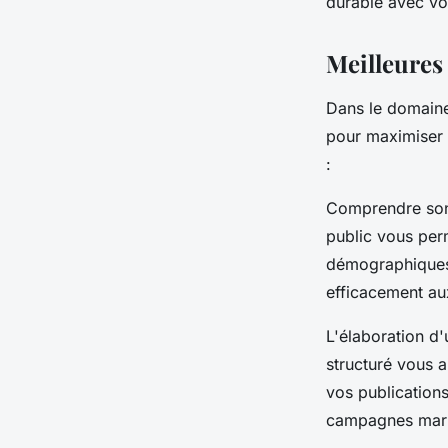
durable avec vos
Meilleures
Dans le domain
pour maximiser l
:
Comprendre son 
public vous per
démographiques
efficacement au
L'élaboration d
structuré vous a
vos publication
campagnes marke