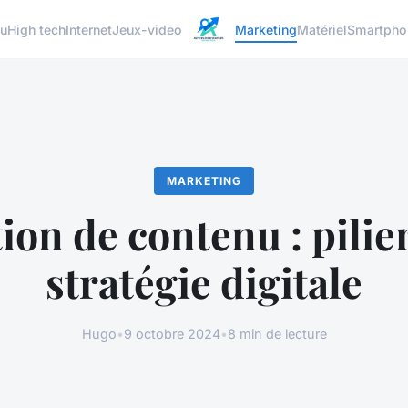
u
High tech
Internet
Jeux-video
Marketing
Matériel
Smartpho
MARKETING
ion de contenu : pilier
stratégie digitale
Hugo
•
9 octobre 2024
•
8 min de lecture