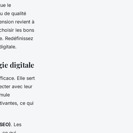
tue le
u de qualité
ension revient à
hoisir les bons
ne. Redéfinissez
igitale.
ie digitale
ficace. Elle sert
ecter avec leur
imule
tivantes, ce qui
(SEO)
. Les
, ce qui