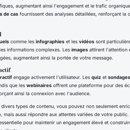
fiques, augmentant ainsi l'engagement et le trafic organiqu
s de cas
fournissent des analyses détaillées, renforçant la c
l
uels
comme les
infographies
et les
vidéos
sont particulièr
 des informations complexes. Les
images
attirent l'attention
agées, augmentant ainsi la portée de votre message.
actif
ractif
engage activement l'utilisateur. Les
quiz
et
sondage
andis que les
webinaires
offrent une plateforme pour des é
orçant ainsi la connexion avec l'audience.
s divers types de contenu, vous pouvez non seulement enric
le, mais aussi répondre aux attentes variées de votre public
essentielle pour maintenir un engagement élevé et construir