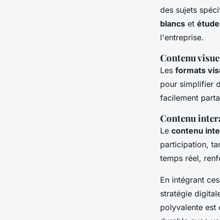
des sujets spéci
blancs
et
étude
l'entreprise.
Contenu visue
Les
formats vis
pour simplifier
facilement part
Contenu inter
Le
contenu inte
participation, t
temps réel, renf
En intégrant ce
stratégie digita
polyvalente est 