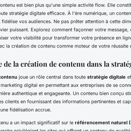
ontenu est bien plus qu'une simple activité flow. Elle consti
te stratégie digitale efficace. À l'ère numérique, un conten
t fidélise vos audiences. Ne pas prêter attention à cette dim
levier puissant. Explorez comment façonner votre message, c
iser votre visibilité pour transformer votre présence en lig
vec la création de contenu comme moteur de votre réussite d
de la création de contenu dans la stratég
 contenu
joue un rôle central dans toute
stratégie digitale
ef
e marketing digital en permettant aux entreprises de se conn
ière authentique et engageante. Un contenu bien conçu st
 clients en fournissant des informations pertinentes et cap
une fidélisation accrue.
tenu a un impact significatif sur le
référencement naturel 
rche privilégient les sites qui offrent un contenu de qualité