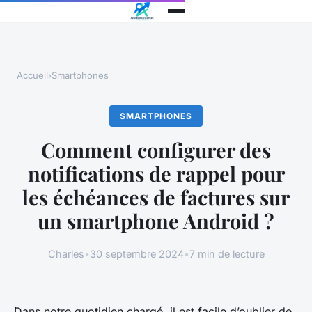
Accueil
›
Smartphones
SMARTPHONES
Comment configurer des
notifications de rappel pour
les échéances de factures sur
un smartphone Android ?
Charles
•
30 septembre 2024
•
7 min de lecture
Dans notre quotidien chargé, il est facile d’oublier de