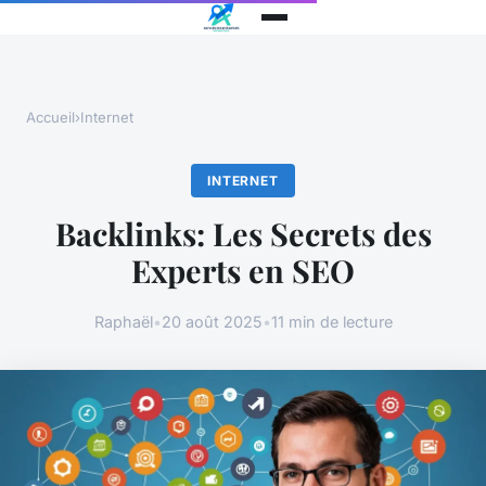
Accueil
›
Internet
INTERNET
Backlinks: Les Secrets des
Experts en SEO
Raphaël
•
20 août 2025
•
11 min de lecture