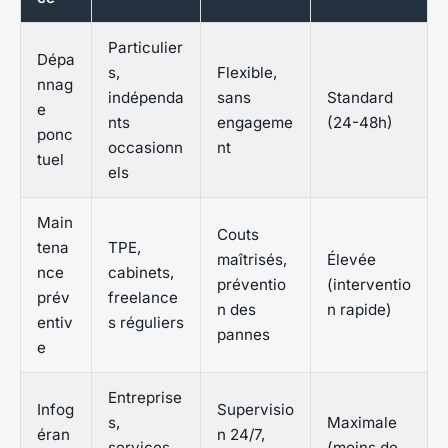
Particulier
Dépa
s,
Flexible,
nnag
indépenda
sans
Standard
e
nts
engageme
(24-48h)
ponc
occasionn
nt
tuel
els
Main
Couts
tena
TPE,
maîtrisés,
Élevée
nce
cabinets,
préventio
(interventio
prév
freelance
n des
n rapide)
entiv
s réguliers
pannes
e
Entreprise
Infog
Supervisio
s,
Maximale
éran
n 24/7,
services
(moins de