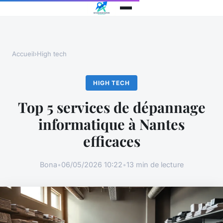
Accueil
›
High tech
HIGH TECH
Top 5 services de dépannage
informatique à Nantes
efficaces
Bona
•
06/05/2026 10:22
•
13 min de lecture