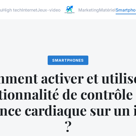
u
High tech
Internet
Jeux-video
Marketing
Matériel
Smartpho
SMARTPHONES
ment activer et utilise
tionnalité de contrôle 
nce cardiaque sur un
?