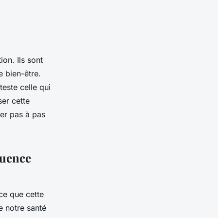
on. Ils sont
 bien-être.
teste celle qui
ser cette
der pas à pas
quence
ce que cette
e notre santé