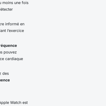
au moins une fois
détecter
tre informé en
ant l’exercice
réquence
us pouvez
nce cardiaque
z des
uence
 Apple Watch est