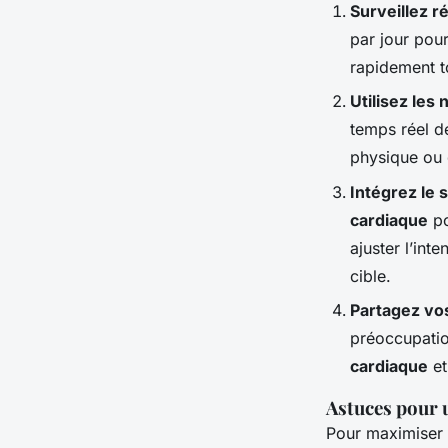
Surveillez 
par jour pou
rapidement t
Utilisez les 
temps réel de
physique ou d
Intégrez le s
cardiaque
po
ajuster l’in
cible.
Partagez vo
préoccupatio
cardiaque
et
Astuces pour u
Pour maximiser l