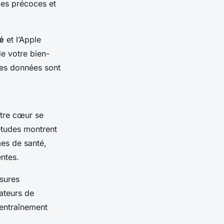
ies précoces et
é
et l’Apple
e votre bien-
ces données sont
tre cœur se
études montrent
es de santé,
entes.
esures
mateurs de
’entraînement