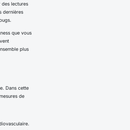
 des lectures
s dernières
 bugs.
itness que vous
vent
ensemble plus
re. Dans cette
 mesures de
diovasculaire.