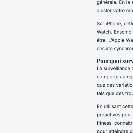
générale. En la
ajuster votre m
Sur iPhone, cett
Watch. Ensemble
être. L’Apple Wa
ensuite synchro
Pourquoi surv
La surveillance 
comporte au rep
que des variati
tels que des tro
En utilisant cet
proactives pour
fitness, connaî
pour atteindre 