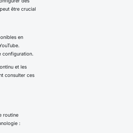
onfigurer des
eut être crucial
ponibles en
 YouTube.
e configuration.
ontinu et les
t consulter ces
e routine
hnologie :