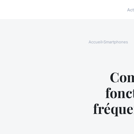
Act
Accueil
›
Smartphones
Com
fonc
fréque