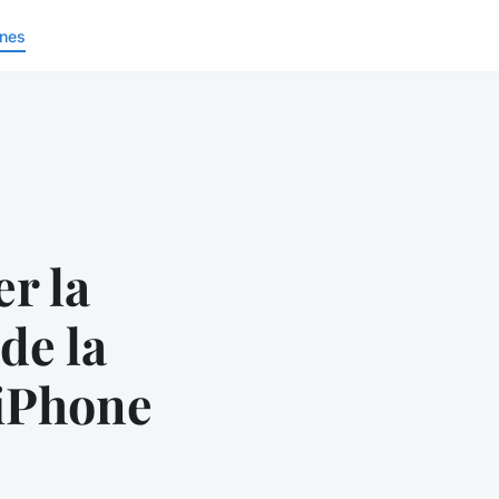
nes
r la
de la
 iPhone